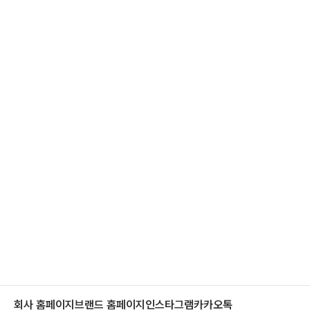
저희와 함께할 동료를 찾아요.
채용 공고 바로가기
회사 홈페이지
브랜드 홈페이지
인스타그램
카카오톡